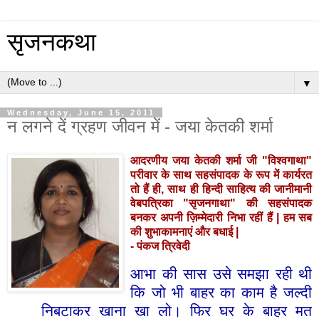
सृजनकथा
▼
Wednesday, June 15, 2011
न लगने दें ग्रहण जीवन में - जया केतकी शर्मा
आदरणीय
जया
केतकी
शर्मा
जी
"
विश्वगाथा
"
परीवार
के
साथ
सहसंपादक
के
रूप
में
कार्यरत
तो
हैं
ही
,
साथ
ही
हिन्दी
साहित्य
की
जानीमानी
वेबपत्रिका
"
सृजनगाथा
"
की
सहसंपादक
बनकर
अपनी
ज़िम्मेदारी
निभा
रहीं
हैं
|
हम
सब
की
शुभाकामनाएं
और
बधाई
|
-
पंकज
त्रिवेदी
आभा
की
सास
उसे
समझा
रही
थी
कि
जो
भी
बाहर
का
काम
है
जल्दी
निबटाकर
खाना
खा
लो।
फिर
घर
के
बाहर
मत