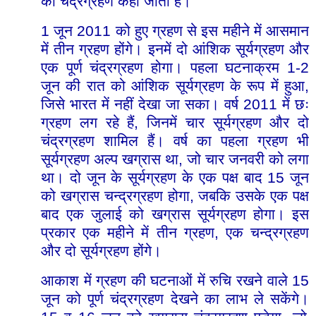
को
चंद्रग्रहण
कहा
जाता
है।
1
2011
जून
को
हुए
ग्रहण
से
इस
महीने
में
आसमान
में
तीन
ग्रहण
होंगे।
इनमें
दो
आंशिक
सूर्यग्रहण
और
1-2
एक
पूर्ण
चंद्रग्रहण
होगा।
पहला
घटनाक्रम
,
जून
की
रात
को
आंशिक
सूर्यग्रहण
के
रूप
में
हुआ
2011
जिसे
भारत
में
नहीं
देखा
जा
सका।
वर्ष
में
छः
,
ग्रहण
लग
रहे
हैं
जिनमें
चार
सूर्यग्रहण
और
दो
चंद्रग्रहण
शामिल
हैं।
वर्ष
का
पहला
ग्रहण
भी
,
सूर्यग्रहण
अल्प
खग्रास
था
जो
चार
जनवरी
को
लगा
15
था।
दो
जून
के
सूर्यग्रहण
के
एक
पक्ष
बाद
जून
,
को
खग्रास
चन्द्रग्रहण
होगा
जबकि
उसके
एक
पक्ष
बाद
एक
जुलाई
को
खग्रास
सूर्यग्रहण
होगा।
इस
,
प्रकार
एक
महीने
में
तीन
ग्रहण
एक
चन्द्रग्रहण
और
दो
सूर्यग्रहण
होंगे।
15
आकाश
में
ग्रहण
की
घटनाओं
में
रुचि
रखने
वाले
जून
को
पूर्ण
चंद्रग्रहण
देखने
का
लाभ
ले
सकेंगे।