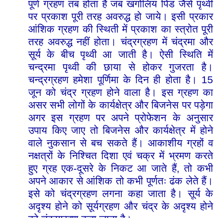
पूर्ण
ग्रहण
तब
होता
है
जब
खगोलिय
पिंड
जैसे
पृथ्वी
पर
प्रकाश
पूरी
तरह
अवरुद्ध
हो
जाये।
इसी
प्रकार
आंशिक
ग्रहण
की
स्थिती
में
प्रकाश
का
स्त्रोत
पूरी
तरह
अवरुद्ध
नहीं
होता।
चंद्रग्रहण
में
चंद्रमा
और
सूर्य
के
बीच
पृथ्वी
आ
जाती
है।
ऐसी
स्थिति
में
चन्द्रमा
पृथ्वी
की
छाया
से
होकर
गुजरता
है।
15
चन्द्रग्रहण
हमेशा
पूर्णिमा
के
दिन
ही
होता
है।
जून
को
चंद्र
ग्रहण
होने
वाला
है।
इस
ग्रहण
का
असर
सभी
लोगों
के
कार्यक्षेत्र
और
बिजनेस
पर
पड़ेगा
अगर
इस
ग्रहण
पर
अपने
प्रोफेशन
के
अनुसार
उपाय
किए
जाए
तो
बिजनेस
और
कार्यक्षेत्र
में
होने
वाले
नुकसान
से
बच
सकते
हैं।
आकाशीय
ग्रहों
व
नक्षत्रों
के
निश्चित
दिशा
एवं
चक्र
में
भ्रमण
करते
-
,
हुए
ग्रह
एक
दूसरे
के
निकट
आ
जाते
हैं
तो
कभी
अपने
आकार
से
आंशिक
तो
कभी
पूर्णतः
ढंक
लेते
हैं।
इसे
को
चंद्रग्रहण
लगना
कहा
जाता
है।
सूर्य
के
अदृश्य
होने
को
सूर्यग्रहण
और
चंद्र
के
अदृश्य
होने