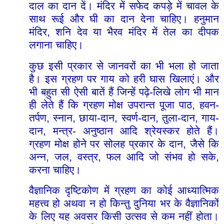
दाल
का
दान
दें।
मंदिर
में
सफेद
कपड़े
में
चावल
के
साथ
रूई
और
घी
का
दान
देना
चाहिए।
हनुमान
,
मंदिर
शनि
देव
या
भैरव
मंदिर
में
तेल
का
दीपक
लगाना
चाहिए।
कुछ
इसी
प्रकार
से
जानवरों
का
भी
भला
हो
जाता
है।
इस
ग्रहण
पर
गाय
को
हरी
घास
खिलाएं।
और
-
भी
बहुत
सी
ऐसी
बातें
हैं
जिन्हें
पढ़े
लिखे
लोग
भी
मान
,
-
ही
लेते
हैं
कि
ग्रहण
मोक्ष
उपरान्त
पूजा
पाठ
हवन
,
,
-
,
-
,
-
,
-
तर्पण
स्नान
छाया
दान
स्वर्ण
दान
तुला
दान
गाय
,
-
दान
मन्त्र
अनुष्ठान
आदि
श्रेयस्कर
होते
हैं।
,
ग्रहण
मोक्ष
होने
पर
सोलह
प्रकार
के
दान
जैसे
कि
,
,
,
,
अन्न
जल
वस्त्र
फल
आदि
जो
संभव
हो
सके
करना
चाहिए।
वैज्ञानिक
दृष्टिकोण
में
ग्रहण
का
कोई
आध्यात्मिक
महत्त्व
हो
अथवा
न
हो
किन्तु
दुनिया
भर
के
वैज्ञानिकों
के
लिए
यह
अवसर
किसी
उत्सव
से
कम
नहीं
होता।