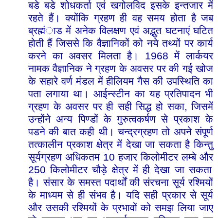
बडे
बडे
शोधकर्ता
एवं
खगोलविद
इसके
इन्तजार
में
रहते
हैं।
क्योंकि
ग्रहण
ही
वह
समय
होता
है
जब
ब्रह्मंाड
में
अनेक
विलक्षण
एवं
अद्भुत
घटनाएं
घटित
होती
हैं
जिससे
कि
वैज्ञानिकों
को
नये
तथ्यों
पर
कार्य
1968
करने
का
अवसर
मिलता
है।
में
लार्कयर
नामक
वैज्ञानिक
ने
ग्रहण
के
अवसर
पर
की
गई
खोज
के
सहारे
वर्ण
मंडल
में
हीलियम
गैस
की
उपस्थिति
का
पता
लगाया
था।
आईन्स्टीन
का
यह
प्रतिपादन
भी
,
ग्रहण
के
अवसर
पर
ही
सही
सिद्ध
हो
सका
जिसमें
उन्होंने
अन्य
पिण्डों
के
गुरुत्वकर्षण
से
प्रकाश
के
पडने
की
बात
कही
थी।
चन्द्रग्रहण
तो
अपने
संपूर्ण
तत्कालीन
प्रकाश
क्षेत्र
में
देखा
जा
सकता
है
किन्तु
10
सूर्यग्रहण
अधिकतम
हजार
किलोमीटर
लम्बे
और
250
किलोमीटर
चौड़े
क्षेत्र
में
ही
देखा
जा
सकता
है।
संसार
के
समस्त
पदार्थों
की
संरचना
सूर्य
रश्मियों
के
माध्यम
से
ही
संभव
है।
यदि
सही
प्रकार
से
सूर्य
और
उसकी
रश्मियों
के
प्रभावों
को
समझ
लिया
जाए