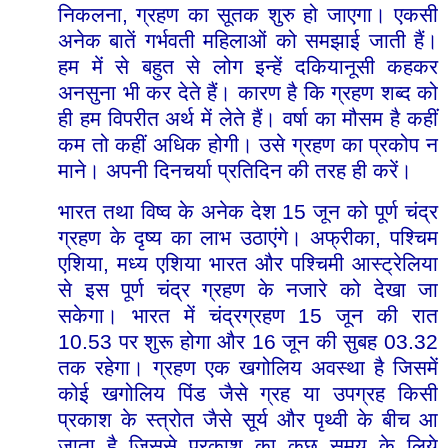
,
निकलना
ग्रहण
का
सूतक
शुरु
हो
जाएगा।
एकसी
अनेक
बातें
गर्भवती
महिलाओं
को
समझाई
जाती
हैं।
हम
में
से
बहुत
से
लोग
इन्हें
दकियानूसी
कहकर
अनसुना
भी
कर
देते
हैं।
कारण
है
कि
ग्रहण
शब्द
को
ही
हम
विपरीत
अर्थ
में
लेते
हैं।
व
र्षा
का
मौसम
है
कहीं
कम
तो
कहीं
अधिक
होगी।
उसे
ग्रहण
का
प्रकोप
न
माने।
अपनी
दिनचर्या
प्रतिदिन
की
तरह
ही
करें।
15
भारत
तथा
विष्व
के
अनेक
देश
जून
को
पूर्ण
चंद्र
,
ग्रहण
के
दृष्य
का
लाभ
उठाएंगे।
अफ्रीका
पश्चिम
,
एशिया
मध्य
एशिया
भारत
और
पश्चिमी
आस्ट्रेलिया
से
इस
पूर्ण
चंद्र
ग्रहण
के
नजारे
को
देखा
जा
15
सकेगा।
भारत
में
चंद्रग्रहण
जून
की
रात
10.53
16
03.32
पर
शुरू
होगा
और
जून
की
सुबह
तक
रहेगा।
ग्रहण
एक
खगोलिय
अवस्था
है
जिसमें
कोई
खगोलिय
पिंड
जैसे
ग्रह
या
उपग्रह
किसी
प्रकाश
के
स्त्रोत
जैसे
सूर्य
और
पृथ्वी
के
बीच
आ
जाता
है
जिससे
प्रकाश
का
कुछ
समय
के
लिये