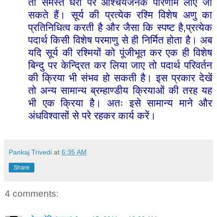
तो
समस्त
धरा
पर
आश्चर्यजनक
परिणाम
लाए
जा
सकते
हैं।
सूर्य
की
प्रत्येक
रश्मि
विशेष
अणु
का
,
प्रतिनिधित्व
करती
है
और
जैसा
कि
स्पष्ट
है
प्रत्येक
पदार्थ
किसी
विशेष
परमाणु
से
ही
निर्मित
होता
है।
अब
यदि
सूर्य
की
रश्मियों
को
पूंजीभूत
कर
एक
ही
विशेष
बिन्दु
पर
केन्द्रित
कर
लिया
जाए
तो
पदार्थ
परिवर्तन
की
क्रिया
भी
संभव
हो
सकती
है।
इस
प्रकार
देखें
तो
अन्य
सामान्य
ब्रम्हाण्डीय
क्रियाओं
की
तरह
यह
भी
एक
क्रिया
है।
अतः
इसे
सामान्य
माने
और
अंधविश्वासों
से
परे
रहकर
कार्य
करें।
Pankaj Trivedi
at
6:35 AM
Share
4 comments: