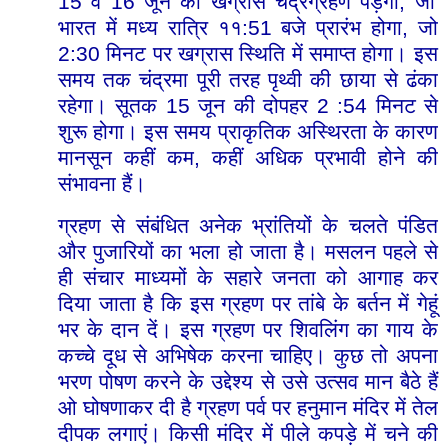
15
16
,
व
जून
को
खग्रास
चंद्रग्रहण
पड़ेगा
जो
:51
,
भारत
में
मध्य
रात्रि
११
बजे
प्रारंभ
होगा
जो
2:30
मिनट
पर
खग्रास
स्थिति
में
समाप्त
होगा।
इस
समय
तक
चंद्रमा
पूरी
तरह
पृथ्वी
की
छाया
से
ढंका
15
2 :54
रहेगा।
सूतक
जून
की
दोपहर
मिनट
से
शुरू
होगा।
इस
समय
प्राकृतिक
अस्थिरता
के
कारण
,
मानसून
कहीं
कम
कहीं
अधिक
प्रभावी
होने
की
संभावना
हैं।
ग्रहण
से
संबंधित
अनेक
भ्रांतियों
के
चलते
पंडित
और
पुजारियों
का
भला
हो
जाता
है।
मसलन
पहले
से
ही
संचार
माध्यमों
के
सहारे
जनता
को
आगाह
कर
दिया
जाता
है
कि
इस
ग्रहण
पर
तांबे
के
बर्तन
में
गेहूं
भर
के
दान
दें।
इस
ग्रहण
पर
शिवलिंग
का
गाय
के
कच्चे
दूध
से
अभिषेक
करना
चाहिए।
कुछ
तो
अपना
उद्देश्य
भरण
पोषण
करने
के
से
उसे
उत्सव
मान
बैठे
हैं
ओ
घोषणाकर
दी
है
ग्रहण
पर्व
पर
हनुमान
मंदिर
में
तेल
दीपक
लगाएं।
किसी
मंदिर
में
पीले
कपड़े
में
चने
की