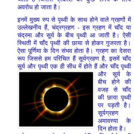
अवरोध
हो
जाता
है।
इनमें
मुख्य
रुप
से
पृथ्वी
के
साथ
होने
वाले
ग्रहणों
में
,
-
उल्लेखनीय
हैं
चंद्रग्रहण
इस
ग्रहण
में
चाँद
या
चंद्रमा
और
सूर्य
के
बीच
पृथ्वी
आ
जाती
है।
ऐसी
स्थिती
में
चाँद
पृथ्वी
की
छाया
से
होकर
गुजरता
है।
ऐसा
पूर्णिमा
के
दिन
संभव
होता
है।
ग्रहण
का
देसरा
,
रूप
जिससे
हम
परिचित
हैं
सूर्यग्रहण
है
इसमें
चाँद
सूर्य
और
पृथ्वी
एक
ही
सीध
में
होते
हैं
और
चाँद
पृथ्वी
और
सूर्य
के
बीच
होने
की
वजह
से
चाँद
की
छाया
पृथ्वी
पर
पड़ती
है।
सूर्यग्रहण
अमावस्या
के
दिन
होता
है।